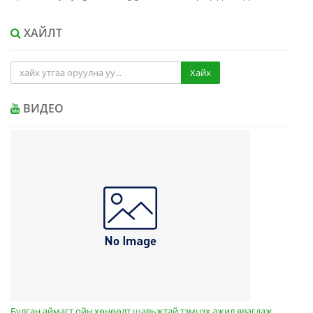
ХАЙЛТ
Хайх
ВИДЕО
Булган аймагт ойн хөнөөлт шавьжтай тэмцэх ажил явагдаж