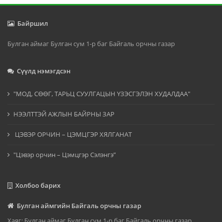
Байршил
Булган аймаг Булган сум 1-р баг Байгаль орчны газар
Сүүлд нэмэгдсэн
"МОД, СӨӨГ, ТАРЬЦ СУУЛГАЦЫН ҮЗЭСГЭЛЭН ХУДАЛДАА"
НЭЭЛТТЭЙ АЖЛЫН БАЙРНЫ ЗАР
ЦЭВЭР ОРЧИН – ЦЭМЦГЭР ХЯЛГАНАТ
"Цэвэр орчин – Цэмцгэр Сэлэнгэ”
Холбоо барих
Булган аймгийн Байгаль орчны газар
Хаяг: Булган аймаг Булган сум 1-р баг Байгаль орчны газар