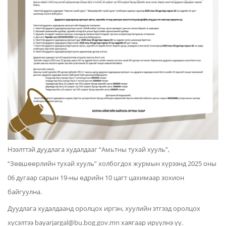
Нээлттэй дуудлага худалдааг “Амьтны тухай хууль”,
“Зөвшөөрлийн тухай хууль” холбогдох журмын хүрээнд 2025 оны
06 дугаар сарын 19-ны өдрийн 10 цагт цахимаар зохион
байгуулна.
Дуудлага худалдаанд оролцох иргэн, хуулийн этгээд оролцох
хүсэлтээ bayarjargal@bu.bog.gov.mn хаягаар ирүүлнэ үү.