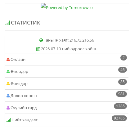
СТАТИСТИК
Таны IP хаяг: 216.73.216.56
2026-07-10-ний өдрөөс хойш.
2
Онлайн
46
Өнөөдөр
85
Өчигдөр
981
Долоо хоногт
1285
Сүүлийн сард
92785
Нийт хандалт