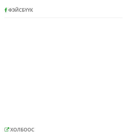
ФЭЙСБҮҮК
ХОЛБООС