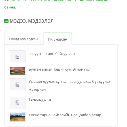
байна.
МЭДЭЭ, МЭДЭЭЛЭЛ
Сүүлд нэмэгдсэн
Их уншсан
агнуур зохион байгуулалт
Булган аймаг Тэшиг сум Эгийн гол
Ус ашиглуулах дүгнэлт гаргуулахад бүрдүүлэх
материал
Танилцуулга
Хөгнө тарна Байгалийн цогцолбор газар