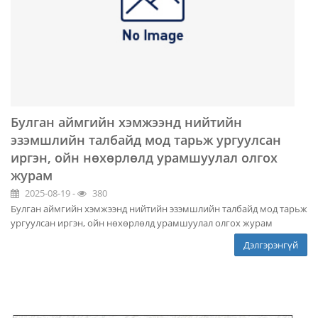
Булган аймгийн хэмжээнд нийтийн
эзэмшлийн талбайд мод тарьж ургуулсан
иргэн, ойн нөхөрлөлд урамшуулал олгох
журам
2025-08-19 -
380
Булган аймгийн хэмжээнд нийтийн эзэмшлийн талбайд мод тарьж
ургуулсан иргэн, ойн нөхөрлөлд урамшуулал олгох журам
Дэлгэрэнгүй