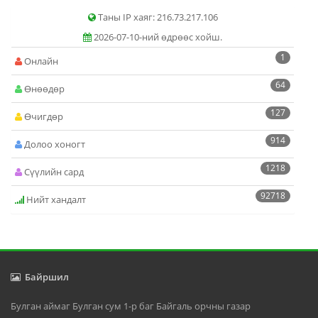
Таны IP хаяг: 216.73.217.106
2026-07-10-ний өдрөөс хойш.
1
Онлайн
64
Өнөөдөр
127
Өчигдөр
914
Долоо хоногт
1218
Сүүлийн сард
92718
Нийт хандалт
Байршил
Булган аймаг Булган сум 1-р баг Байгаль орчны газар