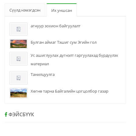
Сүүлд нэмэгдсэн
Их уншсан
агнуур зохион байгуулалт
Булган аймаг Тэшиг сум Эгийн гол
Ус ашиглуулах дүгнэлт гаргуулахад бүрдүүлэх
материал
Танилцуулга
Хөгнө тарна Байгалийн цогцолбор газар
ФЭЙСБҮҮК