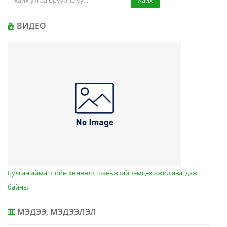
ВИДЕО
Булган аймагт ойн хөнөөлт шавьжтай тэмцэх ажил явагдаж
байна.
МЭДЭЭ, МЭДЭЭЛЭЛ