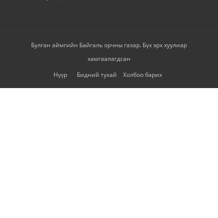
Булган аймгийн Байгаль орчны газар. Бүх эрх хуулиар
хамгаалагдсан
Нүүр
Бидний тухай
Холбоо барих