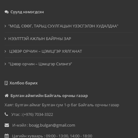
Сүүлд нэмэгдсэн
"МОД, СӨӨГ, ТАРЬЦ СУУЛГАЦЫН ҮЗЭСГЭЛЭН ХУДАЛДАА"
НЭЭЛТТЭЙ АЖЛЫН БАЙРНЫ ЗАР
ЦЭВЭР ОРЧИН – ЦЭМЦГЭР ХЯЛГАНАТ
"Цэвэр орчин – Цэмцгэр Сэлэнгэ”
Холбоо барих
Булган аймгийн Байгаль орчны газар
Хаяг: Булган аймаг Булган сум 1-р баг Байгаль орчны газар
Утас : (+976) 7034-3322
И-мэйл :
boajg.bulgan@gmail.com
Цагийн хуваарь : 09:00 - 13:00, 14:00 - 18:00