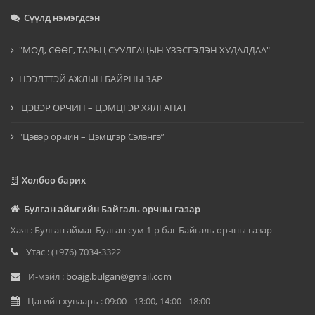
Сүүлд нэмэгдсэн
"МОД, СӨӨГ, ТАРЬЦ СУУЛГАЦЫН ҮЗЭСГЭЛЭН ХУДАЛДАА"
НЭЭЛТТЭЙ АЖЛЫН БАЙРНЫ ЗАР
ЦЭВЭР ОРЧИН – ЦЭМЦГЭР ХЯЛГАНАТ
"Цэвэр орчин – Цэмцгэр Сэлэнгэ”
Холбоо барих
Булган аймгийн Байгаль орчны газар
Хаяг: Булган аймаг Булган сум 1-р баг Байгаль орчны газар
Утас : (+976) 7034-3322
И-мэйл :
boajg.bulgan@gmail.com
Цагийн хуваарь : 09:00 - 13:00, 14:00 - 18:00