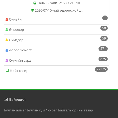
Таны IP хаяг: 216.73.216.10
2026-07-10-ний өдрөөс хойш.
1
Онлайн
58
Өнөөдөр
59
Өчигдөр
571
Долоо хоногт
875
Сүүлийн сард
92375
Нийт хандалт
Байршил
Булган аймаг Булган сум 1-р баг Байгаль орчны газар