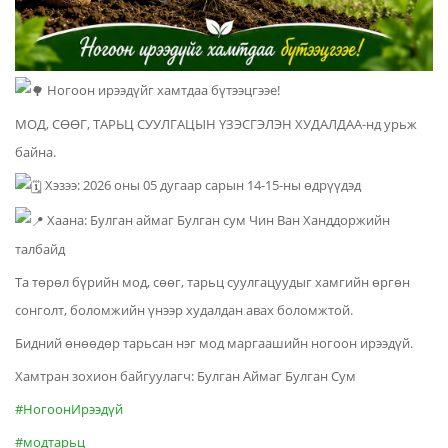
Ногоон ирээдүйг хамтдаа бүтээцгээе!
МОД, СӨӨГ, ТАРЬЦ СУУЛГАЦЫН ҮЗЭСГЭЛЭН ХУДАЛДАА-нд урьж
байна.
Хэзээ: 2026 оны 05 дугаар сарын 14-15-ны өдрүүдэд
Хаана: Булган аймаг Булган сум Чин Ван Ханддоржийн
талбайд
Та төрөл бүрийн мод, сөөг, тарьц суулгацуудыг хамгийн өргөн
сонголт, боломжийн үнээр худалдан авах боломжтой.
Бидний өнөөдөр тарьсан нэг мод маргаашийн ногоон ирээдүй.
Хамтран зохион байгуулагч: Булган Аймаг Булган Сум
#НогоонИрээдүй
#модтарьц