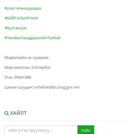
#үзэсгэлэнхудалдаа
#БАЙГАЛЬОРЧИН
#булгансум
#ЧинВанХанддоржийнТалбай
Мэдээллийн эх сурвалж:
Мэргэжилтэн: Э.Очирбат
Утас: 99641088
Цахим шуудан: ochirbat@bu.bog.gov.mn
ХАЙЛТ
Хайх