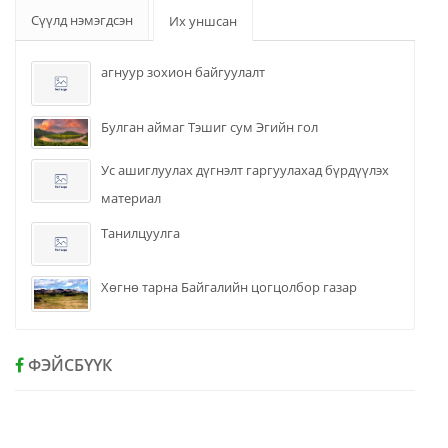
Сүүлд нэмэгдсэн
Их уншсан
агнуур зохион байгуулалт
Булган аймаг Тэшиг сум Эгийн гол
Ус ашиглуулах дүгнэлт гаргуулахад бүрдүүлэх
материал
Танилцуулга
Хөгнө тарна Байгалийн цогцолбор газар
ФЭЙСБҮҮК