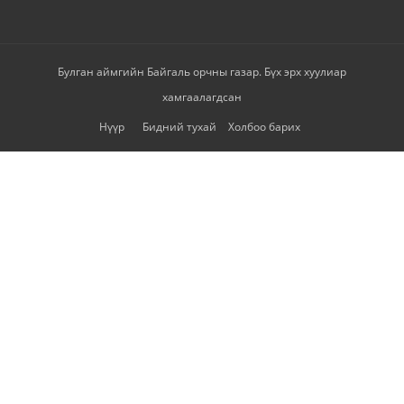
Булган аймгийн Байгаль орчны газар. Бүх эрх хуулиар
хамгаалагдсан
Нүүр
Бидний тухай
Холбоо барих