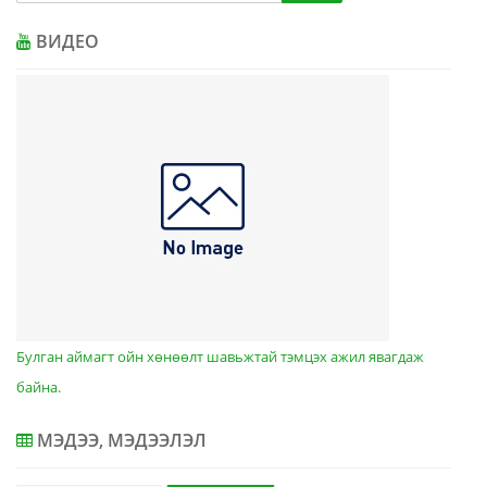
ВИДЕО
Булган аймагт ойн хөнөөлт шавьжтай тэмцэх ажил явагдаж
байна.
МЭДЭЭ, МЭДЭЭЛЭЛ