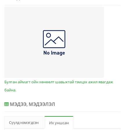
Булган аймагт ойн хөнөөлт шавьжтай тэмцэх ажил явагдаж
байна.
МЭДЭЭ, МЭДЭЭЛЭЛ
Сүүлд нэмэгдсэн
Их уншсан