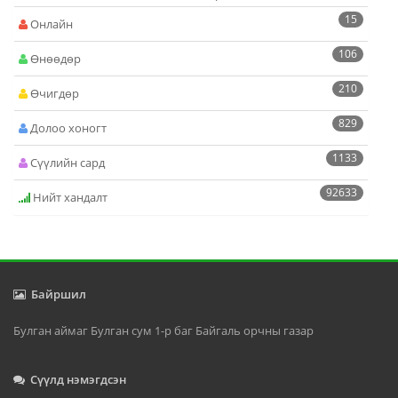
15
Онлайн
106
Өнөөдөр
210
Өчигдөр
829
Долоо хоногт
1133
Сүүлийн сард
92633
Нийт хандалт
Байршил
Булган аймаг Булган сум 1-р баг Байгаль орчны газар
Сүүлд нэмэгдсэн