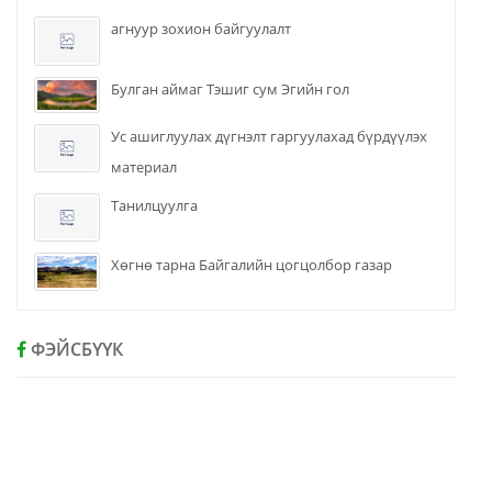
агнуур зохион байгуулалт
Булган аймаг Тэшиг сум Эгийн гол
Ус ашиглуулах дүгнэлт гаргуулахад бүрдүүлэх
материал
Танилцуулга
Хөгнө тарна Байгалийн цогцолбор газар
ФЭЙСБҮҮК