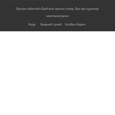
Булган аймгийн Байгаль орчны газар. Бүх эрх хуулиар
хамгаалагдсан
Нүүр
Бидний тухай
Холбоо барих