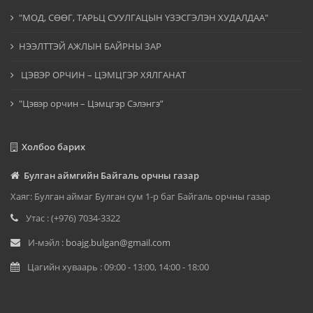
"МОД, СӨӨГ, ТАРЬЦ СУУЛГАЦЫН ҮЗЭСГЭЛЭН ХУДАЛДАА"
НЭЭЛТТЭЙ АЖЛЫН БАЙРНЫ ЗАР
ЦЭВЭР ОРЧИН – ЦЭМЦГЭР ХЯЛГАНАТ
"Цэвэр орчин – Цэмцгэр Сэлэнгэ”
Холбоо барих
Булган аймгийн Байгаль орчны газар
Хаяг: Булган аймаг Булган сум 1-р баг Байгаль орчны газар
Утас : (+976) 7034-3322
И-мэйл :
boajg.bulgan@gmail.com
Цагийн хуваарь : 09:00 - 13:00, 14:00 - 18:00