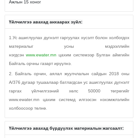
Ажлын 15 хоног
Үйлчилгээ авахад анхаарах зүйл:
1.Ус ашиглуулах дүгнэлт гаргуулах хүсэлт болон холбогдох
материалыг усны мэдээллийн
нэгдсэн
www.ewater.mn
цахим системээр Булган аймгийн
Байгаль орчны газарт ирүүлнэ.
2. Байгаль орчин, аялал жуулчлалын сайдын 2018 оны
А/376 дугаар тушаалаар батлагдсан ус ашиглуулах дүгнэлт
гаргах үйлчилгээний хөлс 50000 төгрөгийг
www.ewater.mn цахим системд илгээсэн нэхэмжлэлийн
холбоосоор төлнө.
Үйлчилгээ авахад бүрдүүлэх материалын жагсаалт: