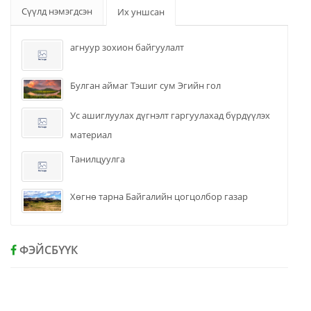
Сүүлд нэмэгдсэн
Их уншсан
агнуур зохион байгуулалт
Булган аймаг Тэшиг сум Эгийн гол
Ус ашиглуулах дүгнэлт гаргуулахад бүрдүүлэх
материал
Танилцуулга
Хөгнө тарна Байгалийн цогцолбор газар
ФЭЙСБҮҮК