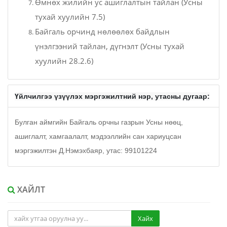
Өмнөх жилийн ус ашиглалтын тайлан (Усны
тухай хуулийн 7.5)
Байгаль орчинд нөлөөлөх байдлын
үнэлгээний тайлан, дүгнэлт (Усны тухай
хуулийн 28.2.6)
Үйлчилгээ үзүүлэх мэргэжилтний нэр, утасны дугаар:
Булган аймгийн Байгаль орчны газрын Усны нөөц,
ашиглалт, хамгаалалт, мэдээллийн сан хариуцсан
мэргэжилтэн Д.Нэмэхбаяр, утас:
99101224
ХАЙЛТ
Хайх