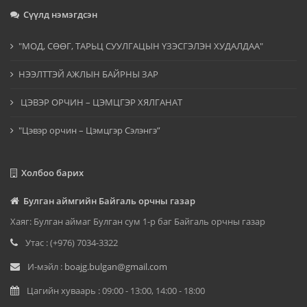
Сүүлд нэмэгдсэн
"МОД, СӨӨГ, ТАРЬЦ СУУЛГАЦЫН ҮЗЭСГЭЛЭН ХУДАЛДАА"
НЭЭЛТТЭЙ АЖЛЫН БАЙРНЫ ЗАР
ЦЭВЭР ОРЧИН – ЦЭМЦГЭР ХЯЛГАНАТ
"Цэвэр орчин – Цэмцгэр Сэлэнгэ”
Холбоо барих
Булган аймгийн Байгаль орчны газар
Хаяг: Булган аймаг Булган сум 1-р баг Байгаль орчны газар
Утас : (+976) 7034-3322
И-мэйл :
boajg.bulgan@gmail.com
Цагийн хуваарь : 09:00 - 13:00, 14:00 - 18:00