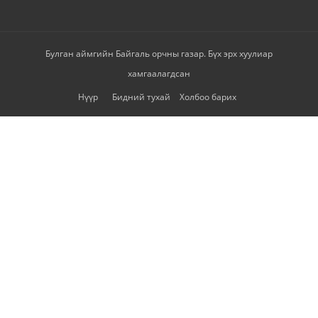
Булган аймгийн Байгаль орчны газар. Бүх эрх хуулиар
хамгаалагдсан
Нүүр
Бидний тухай
Холбоо барих