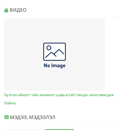
ВИДЕО
Булган аймагт ойн хөнөөлт шавьжтай тэмцэх ажил явагдаж
байна.
МЭДЭЭ, МЭДЭЭЛЭЛ