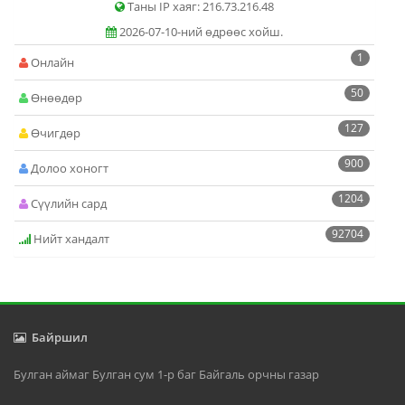
Таны IP хаяг: 216.73.216.48
2026-07-10-ний өдрөөс хойш.
1
Онлайн
50
Өнөөдөр
127
Өчигдөр
900
Долоо хоногт
1204
Сүүлийн сард
92704
Нийт хандалт
Байршил
Булган аймаг Булган сум 1-р баг Байгаль орчны газар