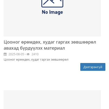
Цооног өрөмдөх, худаг гаргах зөвшөөрөл
авахад бүрдүүлэх материал
2025-08-05 -
2410
Цооног өрөмдөх, худаг гаргах зөвшөөрөл
Дэлгэрэнгүй