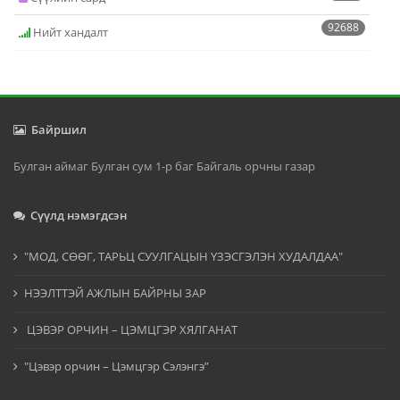
92688
Нийт хандалт
Байршил
Булган аймаг Булган сум 1-р баг Байгаль орчны газар
Сүүлд нэмэгдсэн
"МОД, СӨӨГ, ТАРЬЦ СУУЛГАЦЫН ҮЗЭСГЭЛЭН ХУДАЛДАА"
НЭЭЛТТЭЙ АЖЛЫН БАЙРНЫ ЗАР
ЦЭВЭР ОРЧИН – ЦЭМЦГЭР ХЯЛГАНАТ
"Цэвэр орчин – Цэмцгэр Сэлэнгэ”