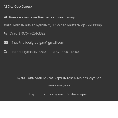
Холбоо барих
Булган аймгийн Байгаль орчны газар
Хаяг: Булган аймаг Булган сум 1-р баг Байгаль орчны газар
Утас : (+976) 7034-3322
И-мэйл :
boajg.bulgan@gmail.com
Цагийн хуваарь : 09:00 - 13:00, 14:00 - 18:00
Булган аймгийн Байгаль орчны газар. Бүх эрх хуулиар
хамгаалагдсан
Нүүр
Бидний тухай
Холбоо барих