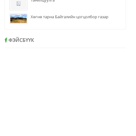
Танилцуулга
Хөгнө тарна Байгалийн цогцолбор газар
ФЭЙСБҮҮК