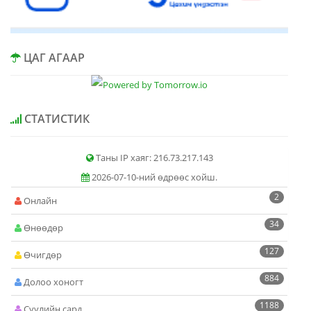
ЦАГ АГААР
СТАТИСТИК
Таны IP хаяг: 216.73.217.143
2026-07-10-ний өдрөөс хойш.
2
Онлайн
34
Өнөөдөр
127
Өчигдөр
884
Долоо хоногт
1188
Сүүлийн сард