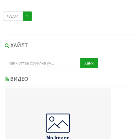
Хуудас:
1
ХАЙЛТ
Хайх
ВИДЕО