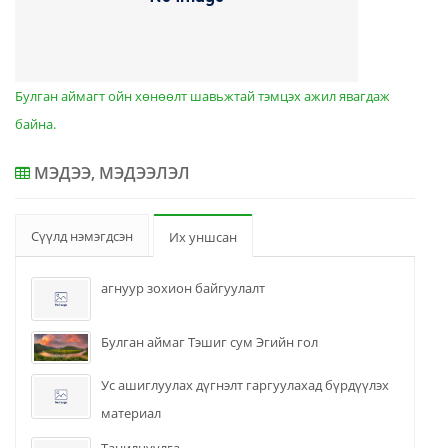
Булган аймагт ойн хөнөөлт шавьжтай тэмцэх ажил явагдаж
байна.
МЭДЭЭ, МЭДЭЭЛЭЛ
Сүүлд нэмэгдсэн
Их уншсан
агнуур зохион байгуулалт
Булган аймаг Тэшиг сум Эгийн гол
Ус ашиглуулах дүгнэлт гаргуулахад бүрдүүлэх
материал