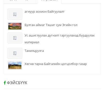
агнуур зохион байгуулалт
Булган аймаг Тэшиг сум Эгийн гол
Ус ашиглуулах дүгнэлт гаргуулахад бүрдүүлэх
материал
Танилцуулга
Хөгнө тарна Байгалийн цогцолбор газар
ФЭЙСБҮҮК