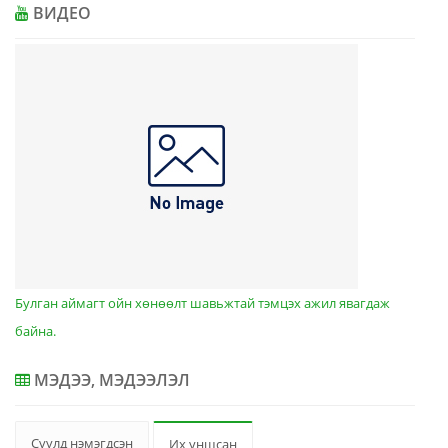
ВИДЕО
Булган аймагт ойн хөнөөлт шавьжтай тэмцэх ажил явагдаж
байна.
МЭДЭЭ, МЭДЭЭЛЭЛ
Сүүлд нэмэгдсэн
Их уншсан