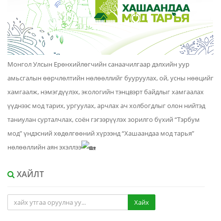
Монгол Улсын Ерөнхийлөгчийн санаачилгаар дэлхийн уур
амьсгалын өөрчлөлтийн нөлөөллийг бууруулах, ой, усны нөөцийг
хамгаалж, нэмэгдүүлэх, экологийн тэнцвэрт байдлыг хамгаалах
үүднээс мод тарих, ургуулах, арчлах ач холбогдлыг олон нийтэд
таниулан сурталчлах, соён гэгээрүүлэх зорилго бүхий “Тэрбум
мод” үндэсний хөдөлгөөний хүрээнд “Хашаандаа мод тарья”
нөлөөллийн аян эхэллээ
ХАЙЛТ
Хайх