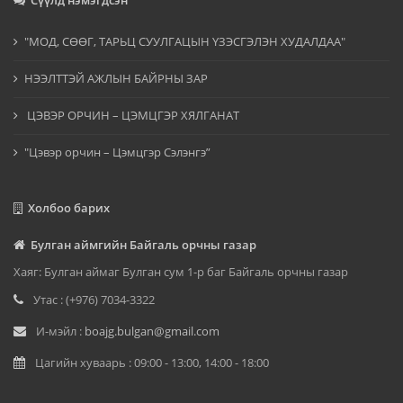
Сүүлд нэмэгдсэн
"МОД, СӨӨГ, ТАРЬЦ СУУЛГАЦЫН ҮЗЭСГЭЛЭН ХУДАЛДАА"
НЭЭЛТТЭЙ АЖЛЫН БАЙРНЫ ЗАР
ЦЭВЭР ОРЧИН – ЦЭМЦГЭР ХЯЛГАНАТ
"Цэвэр орчин – Цэмцгэр Сэлэнгэ”
Холбоо барих
Булган аймгийн Байгаль орчны газар
Хаяг: Булган аймаг Булган сум 1-р баг Байгаль орчны газар
Утас : (+976) 7034-3322
И-мэйл :
boajg.bulgan@gmail.com
Цагийн хуваарь : 09:00 - 13:00, 14:00 - 18:00