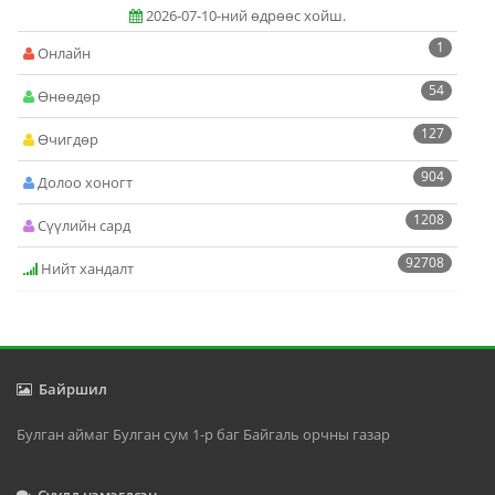
2026-07-10-ний өдрөөс хойш.
1
Онлайн
54
Өнөөдөр
127
Өчигдөр
904
Долоо хоногт
1208
Сүүлийн сард
92708
Нийт хандалт
Байршил
Булган аймаг Булган сум 1-р баг Байгаль орчны газар