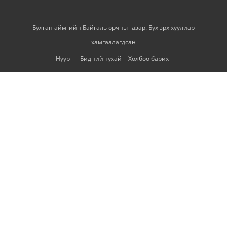
Булган аймгийн Байгаль орчны газар. Бүх эрх хуулиар
хамгаалагдсан
Нүүр
Бидний тухай
Холбоо барих