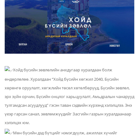
Хойд бүсийн зөвлөлийн анхдугаар хуралдаан болж
өндөрлөлөө. Хуралдаан “Хойд бүсийн хөгжил 2040, Бүсийн
хөрөнгө оруулалт, хөгжлийн төсөл хөтөлбөрүүд, Бүсийн зөвлөл,
эрх зүйн орчин, Бүсийн онцлог харьцуулалт, Амьдралын чанарууд
тулгамдсан асуудлууд” гэсэн таван сэдвийн хүрээнд хэлэлцлээ. Энэ
үеэр гарсан санал, зөвлөмжүүдийг Засгийн газрын хуралдаанаар
хэлэлцэх юм.
Мөн бүсийн дэд бүтцийг нэмэгдүүлж, ажиллах хүчийг