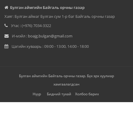
Булган аймгийн Байгаль орчны газар
Хаяг: Булган аймаг Булган сум 1-р баг Байгаль орчны газар
Утас : (+976) 7034-3322
И-мэйл :
boajg.bulgan@gmail.com
Цагийн хуваарь : 09:00 - 13:00, 14:00 - 18:00
Булган аймгийн Байгаль орчны газар. Бүх эрх хуулиар
хамгаалагдсан
Нүүр
Бидний тухай
Холбоо барих