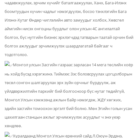
чадавхжуулах, эрчим хүчийг баталгаажуулах, Ханх, Бага-Илэнх
боомтуудын хүчин чадлыг нэмэгдүүлэх, босоо тэнхлэгийн Бага
Илэнх-Хутаг Өндөр чиглэлийн авто замуудыг холбох, Хөвсгөл
аймгийн нисэх онгоцны буудлыг олон улсын 4С ангилалтай
болгох, бүс нутгийн бизнес эрхлэгчдэд татварын таатай орчин бий
болгох ажлуудыг эрчимжүүлэх шаардлагатай байгааг ч
тодотголоо.
Монгол улсын Засгийн газраас зарласан 14 мега төслийн хоёр
нь хойд бүсэд хэрэгжинэ. Тиймээс Зэс боловсруулах цогцолборын
төсөл сонгон шалгаруулах эрх зүйн орчныг бүрдүүлж, аж
үйлдвэржилтийн паркийг бий болгосноор бүс нутаг төдийгүй,
Монгол Улсын хэмжээнд ажлын байр нэмэгдэж, ЖДҮ хөгжих,
эдийн засгийн томоохон эргэлт бий болно. Мөн Эгийн голын усан
цахилгаан станцын ажлыг эрчимжүүлэх асуудлыг ч энэ үеэр
хөндлөө.
Хуралдаанд Монгол Улсын ерөнхий сайд Л.Оюун-Эрдэнэ,