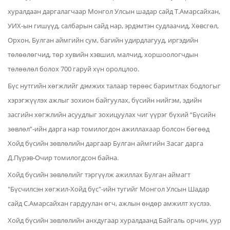
хуралдаан даргалагчаар Монгол Улсын шадар сайд Т.Амарсайхан,
УИХ-ын гишүүд, салбарын сайд нар, эрдэмтэн судлаачид, Хөвсгөл,
Орхон, Булган аймгийн сум, багийн удирдлагууд, иргэдийн
төлөөлөгчид, төр хувийн хэвшил, малчид, хоршоологчдын
төлөөлөл болох 700 гаруй хүн оролцлоо.
Бүс нутгийн хөгжлийг дэмжих талаар төрөөс баримтлах бодлогыг
хэрэгжүүлэх ажлыг зохион байгуулах, бүсийн нийгэм, эдийн
засгийн хөгжлийн асуудлыг зохицуулах чиг үүрэг бүхий “Бүсийн
зөвлөл”-ийн дарга нар томилогдон ажиллахаар болсон бөгөөд
Хойд бүсийн зөвлөлийн даргаар Булган аймгийн Засаг дарга
Д.Пүрэв-Очир томилогдсон байна.
Хойд бүсийн зөвлөлийг тэргүүлж ажиллах Булган аймагт
"Бүсчилсэн хөгжил-Хойд бүс"-ийн тугийг Монгол Улсын Шадар
сайд С.Амарсайхан гардуулан өгч, ажлын өндөр амжилт хүслээ.
Хойд бүсийн зөвлөлийн анхдугаар хуралдаанд Байгаль орчин, уур