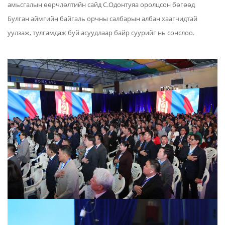
амьсгалын өөрчлөлтийн сайд С.Одонтуяа оролцсон бөгөөд
Булган аймгийн байгаль орчны салбарын албан хаагчидтай
уулзаж, тулгамдаж буй асуудлаар байр суурийг нь сонслоо.