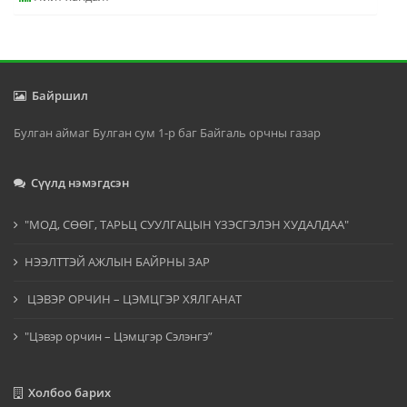
Байршил
Булган аймаг Булган сум 1-р баг Байгаль орчны газар
Сүүлд нэмэгдсэн
"МОД, СӨӨГ, ТАРЬЦ СУУЛГАЦЫН ҮЗЭСГЭЛЭН ХУДАЛДАА"
НЭЭЛТТЭЙ АЖЛЫН БАЙРНЫ ЗАР
ЦЭВЭР ОРЧИН – ЦЭМЦГЭР ХЯЛГАНАТ
"Цэвэр орчин – Цэмцгэр Сэлэнгэ”
Холбоо барих