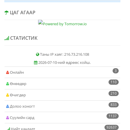
ЦАГ АГААР
СТАТИСТИК
Таны IP хаяг: 216.73.216.108
2026-07-10-ний өдрөөс хойш.
3
Онлайн
110
Өнөөдөр
210
Өчигдөр
833
Долоо хоногт
1137
Сүүлийн сард
92637
Нийт хандалт