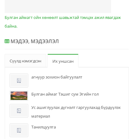
Булган аймагт ойн хөнөөлт шавьжтай тэмцэх ажил явагдаж
байна.
МЭДЭЭ, МЭДЭЭЛЭЛ
Сүүлд нэмэгдсэн
Их уншсан
агнуур зохион байгуулалт
Булган аймаг Тэшиг сум Эгийн гол
Ус ашиглуулах дүгнэлт гаргуулахад бүрдүүлэх
материал
Танилцуулга