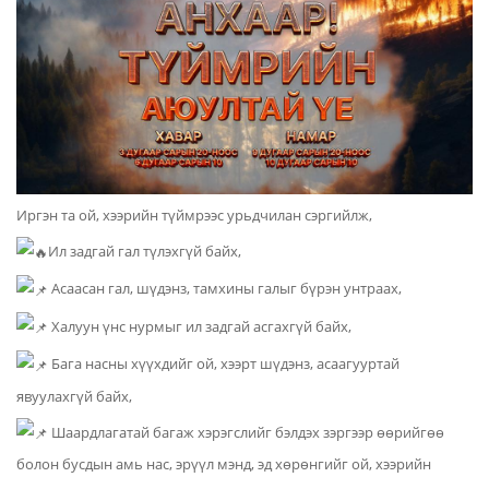
Иргэн та ой, хээрийн түймрээс урьдчилан сэргийлж,
Ил задгай гал түлэхгүй байх,
Асаасан гал, шүдэнз, тамхины галыг бүрэн унтраах,
Халуун үнс нурмыг ил задгай асгахгүй байх,
Бага насны хүүхдийг ой, хээрт шүдэнз, асаагууртай
явуулахгүй байх,
Шаардлагатай багаж хэрэгслийг бэлдэх зэргээр өөрийгөө
болон бусдын амь нас, эрүүл мэнд, эд хөрөнгийг ой, хээрийн