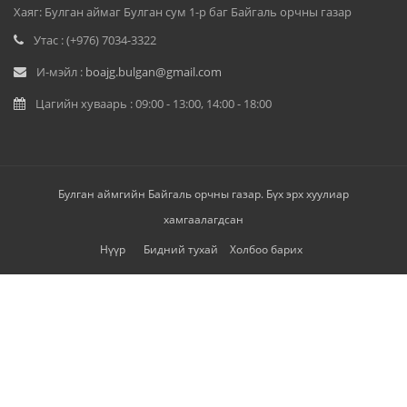
Хаяг: Булган аймаг Булган сум 1-р баг Байгаль орчны газар
Утас : (+976) 7034-3322
И-мэйл :
boajg.bulgan@gmail.com
Цагийн хуваарь : 09:00 - 13:00, 14:00 - 18:00
Булган аймгийн Байгаль орчны газар. Бүх эрх хуулиар
хамгаалагдсан
Нүүр
Бидний тухай
Холбоо барих