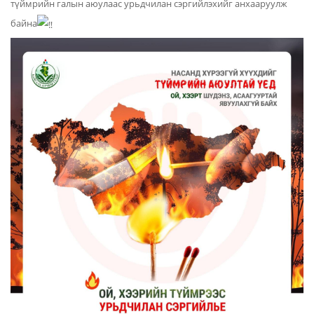
түймрийн галын аюулаас урьдчилан сэргийлэхийг анхааруулж
байна