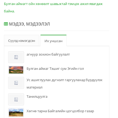
Булган аймагт ойн хөнөөлт шавьжтай тэмцэх ажил явагдаж
байна.
МЭДЭЭ, МЭДЭЭЛЭЛ
Сүүлд нэмэгдсэн
Их уншсан
агнуур зохион байгуулалт
Булган аймаг Тэшиг сум Эгийн гол
Ус ашиглуулах дүгнэлт гаргуулахад бүрдүүлэх
материал
Танилцуулга
Хөгнө тарна Байгалийн цогцолбор газар