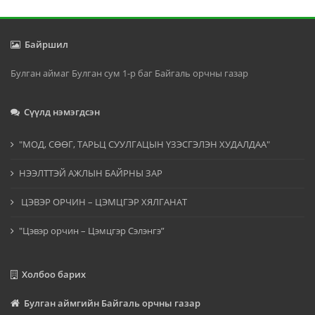
Байршил
Булган аймаг Булган сум 1-р баг Байгаль орчны газар
Сүүлд нэмэгдсэн
"МОД, СӨӨГ, ТАРЬЦ СУУЛГАЦЫН ҮЗЭСГЭЛЭН ХУДАЛДАА"
НЭЭЛТТЭЙ АЖЛЫН БАЙРНЫ ЗАР
ЦЭВЭР ОРЧИН – ЦЭМЦГЭР ХЯЛГАНАТ
"Цэвэр орчин – Цэмцгэр Сэлэнгэ”
Холбоо барих
Булган аймгийн Байгаль орчны газар