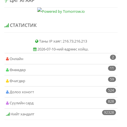
ЦАГ АГААР
СТАТИСТИК
Таны IP хаяг: 216.73.216.213
2026-07-10-ний өдрөөс хойш.
2
Онлайн
11
Өнөөдөр
59
Өчигдөр
524
Долоо хоногт
828
Сүүлийн сард
92328
Нийт хандалт