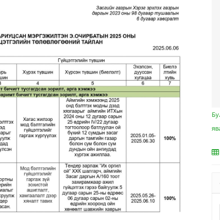
Бу
яв