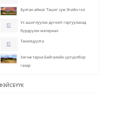
Булган аймаг Тэшиг сум Эгийн гол
Ус ашиглуулах дүгнэлт гаргуулахад
бүрдүүлэх материал
Танилцуулга
Хөгнө тарна Байгалийн цогцолбор
газар
ФЭЙСБҮҮК