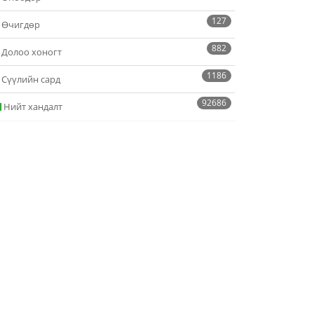
127
Өчигдөр
882
Долоо хоногт
1186
Сүүлийн сард
92686
Нийт хандалт