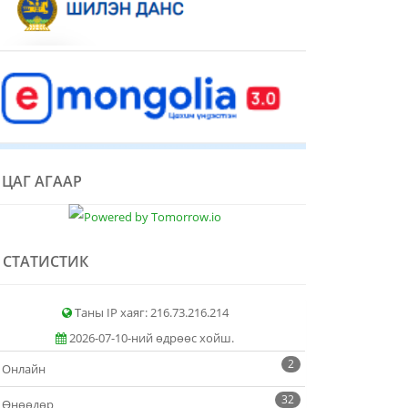
ЦАГ АГААР
СТАТИСТИК
Таны IP хаяг: 216.73.216.214
2026-07-10-ний өдрөөс хойш.
2
Онлайн
32
Өнөөдөр