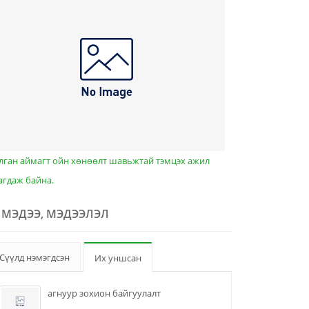
лган аймагт ойн хөнөөлт шавьжтай тэмцэх ажил
агдаж байна.
МЭДЭЭ, МЭДЭЭЛЭЛ
Сүүлд нэмэгдсэн
Их уншсан
агнуур зохион байгуулалт